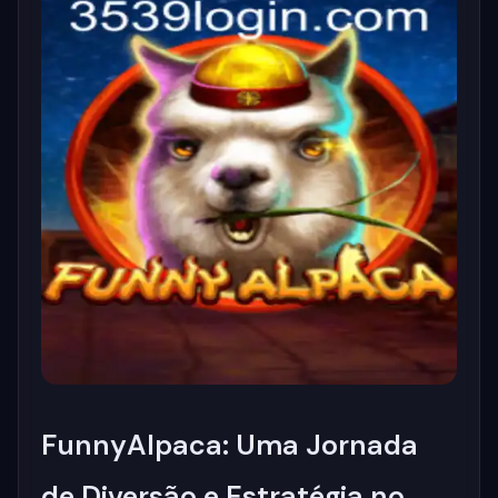
FunnyAlpaca: Uma Jornada
de Diversão e Estratégia no