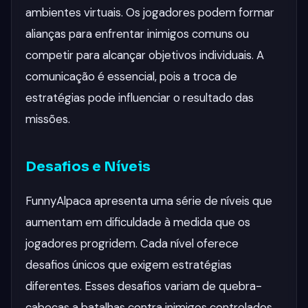
ambientes virtuais. Os jogadores podem formar
alianças para enfrentar inimigos comuns ou
competir para alcançar objetivos individuais. A
comunicação é essencial, pois a troca de
estratégias pode influenciar o resultado das
missões.
Desafios e Níveis
FunnyAlpaca apresenta uma série de níveis que
aumentam em dificuldade à medida que os
jogadores progridem. Cada nível oferece
desafios únicos que exigem estratégias
diferentes. Esses desafios variam de quebra-
cabeças a batalhas contra inimigos controlados