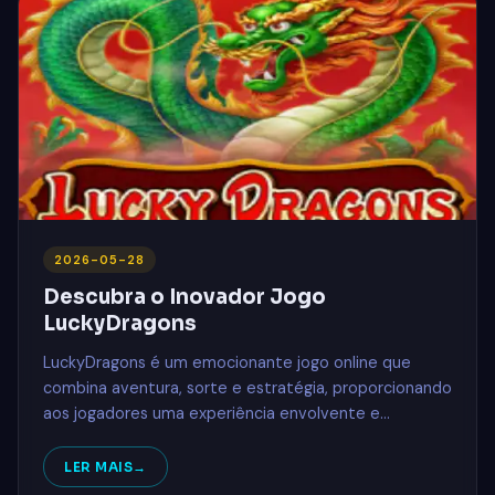
2026-05-28
Descubra o Inovador Jogo
LuckyDragons
LuckyDragons é um emocionante jogo online que
combina aventura, sorte e estratégia, proporcionando
aos jogadores uma experiência envolvente e
dinâmica.
LER MAIS