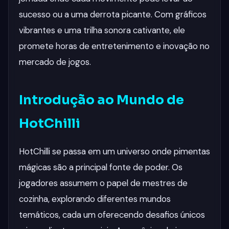
sucesso ou a uma derrota picante. Com gráficos
vibrantes e uma trilha sonora cativante, ele
promete horas de entretenimento e inovação no
mercado de jogos.
Introdução ao Mundo de
HotChilli
HotChilli se passa em um universo onde pimentas
mágicas são a principal fonte de poder. Os
jogadores assumem o papel de mestres de
cozinha, explorando diferentes mundos
temáticos, cada um oferecendo desafios únicos