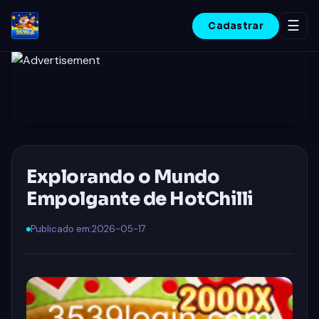
☰
Cadastrar
INÍCIO
MAHJONG
BLACKJACK
Explorando o Mundo
JOGOS AO VIVO
Empolgante de HotChilli
SABONG ONLINE
Publicado em:
2026-05-17
SOBRE NÓS
NOTÍCIAS DA MARCA