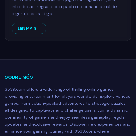
introdução, regras e o impacto no cenário atual de
jogos de estratégia.
LER MAIS
SOBRE NÓS
3539.com offers a wide range of thrilling online games,
providing entertainment for players worldwide. Explore various
genres, from action-packed adventures to strategic puzzles,
all designed to captivate and challenge users. Join a dynamic
community of gamers and enjoy seamless gameplay, regular
updates, and exclusive rewards. Discover new experiences and
enhance your gaming journey with 3539.com, where