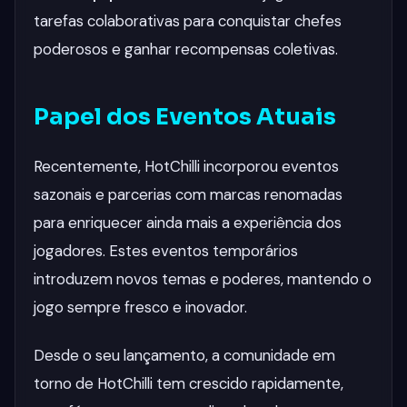
tarefas colaborativas para conquistar chefes
poderosos e ganhar recompensas coletivas.
Papel dos Eventos Atuais
Recentemente, HotChilli incorporou eventos
sazonais e parcerias com marcas renomadas
para enriquecer ainda mais a experiência dos
jogadores. Estes eventos temporários
introduzem novos temas e poderes, mantendo o
jogo sempre fresco e inovador.
Desde o seu lançamento, a comunidade em
torno de HotChilli tem crescido rapidamente,