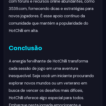
com fóruns e recursos online abundantes, como
3539.com, fornecendo dicas e estratégias para
novos jogadores. É esse apoio contínuo da
comunidade que mantém a popularidade do
HotChilli em alta.
Conclusão
A energia fervilhante de HotChilli transforma
cada sessão de jogo em uma aventura
inesquecível. Seja você um iniciante procurando
explorar novos mundos ou um veterano em
busca de vencer os desafios mais difíceis,
HotChilli oferece algo especial para todos.
Embarque nesta jornada emocionante e