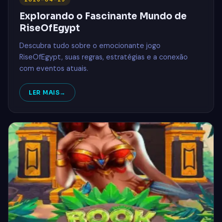
Explorando o Fascinante Mundo de
RiseOfEgypt
Descubra tudo sobre o emocionante jogo
RiseOfEgypt, suas regras, estratégias e a conexão
com eventos atuais.
LER MAIS