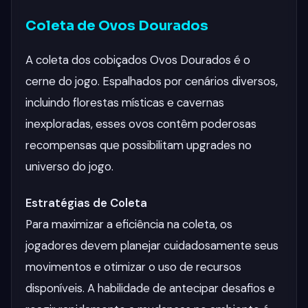
Coleta de Ovos Dourados
A coleta dos cobiçados Ovos Dourados é o
cerne do jogo. Espalhados por cenários diversos,
incluindo florestas místicas e cavernas
inexploradas, esses ovos contêm poderosas
recompensas que possibilitam upgrades no
universo do jogo.
Estratégias de Coleta
Para maximizar a eficiência na coleta, os
jogadores devem planejar cuidadosamente seus
movimentos e otimizar o uso de recursos
disponíveis. A habilidade de antecipar desafios e