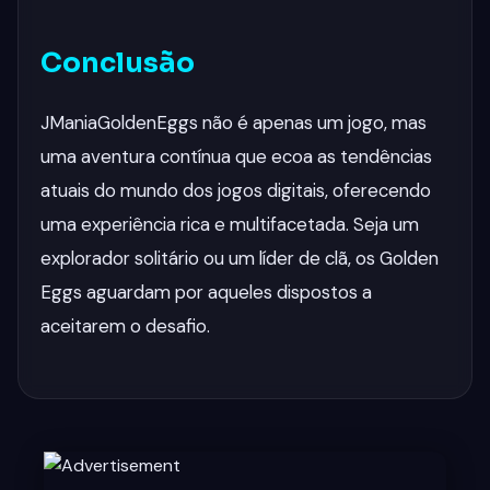
Conclusão
JManiaGoldenEggs não é apenas um jogo, mas
uma aventura contínua que ecoa as tendências
atuais do mundo dos jogos digitais, oferecendo
uma experiência rica e multifacetada. Seja um
explorador solitário ou um líder de clã, os Golden
Eggs aguardam por aqueles dispostos a
aceitarem o desafio.