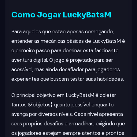
Como Jogar LuckyBatsM
Para aqueles que estão apenas começando,
entender as mecânicas básicas de LuckyBatsM é
o primeiro passo para dominar esta fascinante
aventura digital. O jogo é projetado para ser
acessível, mas ainda desafiador para jogadores
experientes que buscam testar suas habilidades.
O principal objetivo em LuckyBatsM é coletar
tantos ${objetos} quanto possível enquanto
avança por diversos níveis. Cada nível apresenta
seus próprios desafios e armadilhas, exigindo que
os jogadores estejam sempre atentos e prontos