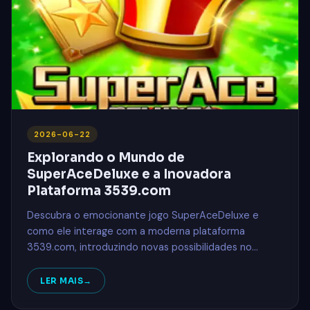
2026-06-22
Explorando o Mundo de
SuperAceDeluxe e a Inovadora
Plataforma 3539.com
Descubra o emocionante jogo SuperAceDeluxe e
como ele interage com a moderna plataforma
3539.com, introduzindo novas possibilidades no
universo dos games.
LER MAIS