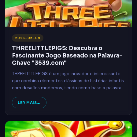
2026-05-09
THREELITTLEPIGS: Descubra o
Fascinante Jogo Baseado na Palavra-
Chave "3539.com"
THREELITTLEPIGS é um jogo inovador e interessante
que combina elementos clássicos de histórias infantis
com desafios modernos, tendo como base a palavra-
chave intrigante '3539.com'.
LER MAIS