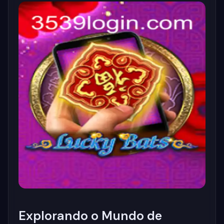
Explorando o Mundo de