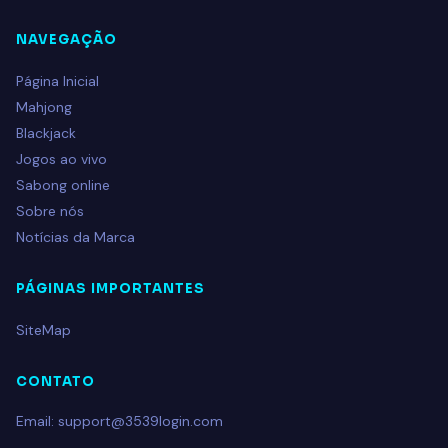
NAVEGAÇÃO
Página Inicial
Mahjong
Blackjack
Jogos ao vivo
Sabong online
Sobre nós
Notícias da Marca
PÁGINAS IMPORTANTES
SiteMap
CONTATO
Email: support@3539login.com