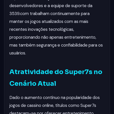
desenvolvedores e a equipe de suporte da
3539.com trabalham continuamente para
manter os jogos atualizados com as mais
recentes inovações tecnológicas,
proporcionando não apenas entretenimento,
mas também segurança e confiabilidade para os
usuários.
Atratividade do Super7s no
Cenário Atual
Dado o aumento contínuo na popularidade dos
jogos de cassino online, títulos como Super7s
destacam-se por oferecer entretenimento