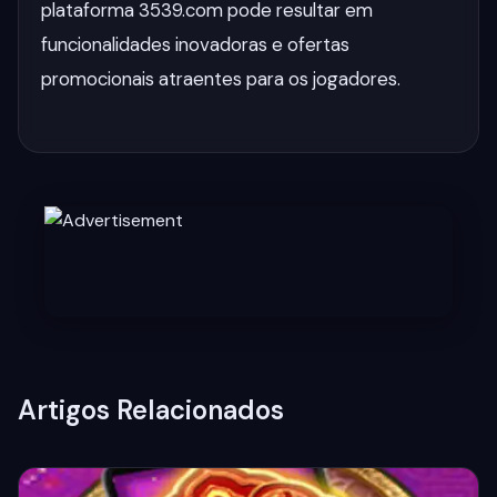
plataforma 3539.com pode resultar em
funcionalidades inovadoras e ofertas
promocionais atraentes para os jogadores.
Artigos Relacionados