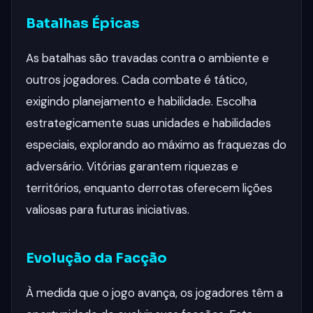
Batalhas Épicas
As batalhas são travadas contra o ambiente e
outros jogadores. Cada combate é tático,
exigindo planejamento e habilidade. Escolha
estrategicamente suas unidades e habilidades
especiais, explorando ao máximo as fraquezas do
adversário. Vitórias garantem riquezas e
territórios, enquanto derrotas oferecem lições
valiosas para futuras iniciativas.
Evolução da Facção
À medida que o jogo avança, os jogadores têm a