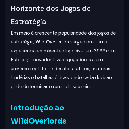
Horizonte dos Jogos de
Estratégia
Em meio à crescente popularidade dos jogos de
estratégia,
WildOverlords
surge como uma
experiência envolvente disponível em
3539.com
.
Este jogo inovador leva os jogadores a um
universo repleto de desafios táticos, criaturas
lendárias e batalhas épicas, onde cada decisão
pode determinar o rumo de seu reino.
Introdução ao
WildOverlords