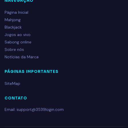
NAVEGAÇÃO
Página Inicial
Mahjong
Blackjack
Jogos ao vivo
Sabong online
Sobre nós
Notícias da Marca
PÁGINAS IMPORTANTES
SiteMap
CONTATO
Email: support@3539login.com