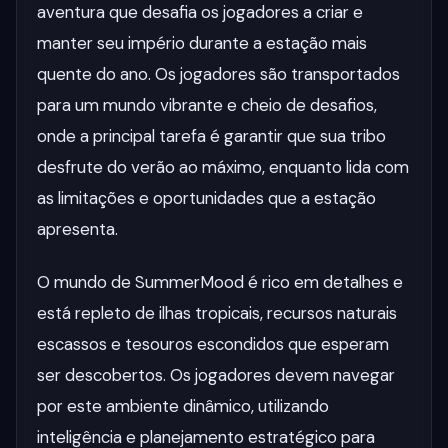
aventura que desafia os jogadores a criar e
manter seu império durante a estação mais
quente do ano. Os jogadores são transportados
para um mundo vibrante e cheio de desafios,
onde a principal tarefa é garantir que sua tribo
desfrute do verão ao máximo, enquanto lida com
as limitações e oportunidades que a estação
apresenta.
O mundo de SummerMood é rico em detalhes e
está repleto de ilhas tropicais, recursos naturais
escassos e tesouros escondidos que esperam
ser descobertos. Os jogadores devem navegar
por este ambiente dinâmico, utilizando
inteligência e planejamento estratégico para