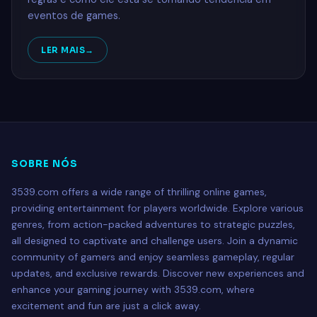
eventos de games.
LER MAIS
SOBRE NÓS
3539.com offers a wide range of thrilling online games,
providing entertainment for players worldwide. Explore various
genres, from action-packed adventures to strategic puzzles,
all designed to captivate and challenge users. Join a dynamic
community of gamers and enjoy seamless gameplay, regular
updates, and exclusive rewards. Discover new experiences and
enhance your gaming journey with 3539.com, where
excitement and fun are just a click away.