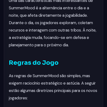
Uma das características mais interessantes de
SummerMood é a alternância entre o dia e a
noite, que afeta diretamente a jogabilidade.
Durante o dia, os jogadores exploram, coletam
recursos e interagem com outras tribos. À noite,
a estratégia muda, focando-se em defesa e
planejamento para o próximo dia.
Regras do Jogo
As regras de SummerMood são simples, mas
exigem raciocínio estratégico e astúcia. A seguir
estão algumas diretrizes principais para os novos
jogadores: